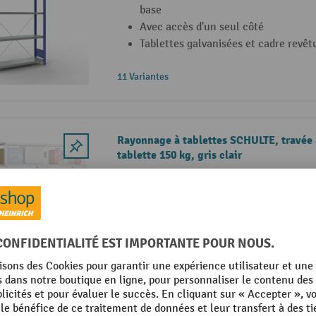
base
Avec accès d'un seul côté
Tablettes galvanisées et cadre revêt
11 Variantes
Rayonnage à tablettes SCHULTE, travée a
tablette 150 kg, gris clair
Rayonnage à tablettes universel agr
base
Montage facile grâce au système enf
vis
6 tablettes comprises
15 Variantes