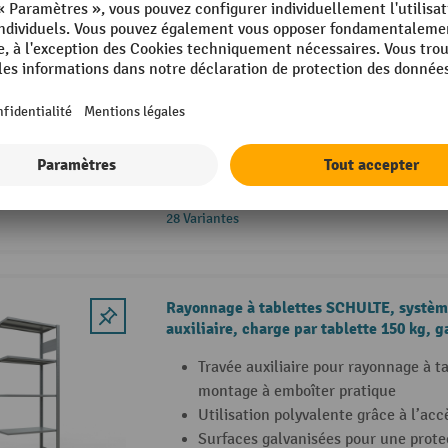
Rayonnage à tablettes SCHULTE, travée a
gentiane/galvanisé
Travée auxiliaire de rayonnage à tabl
en acier pour agrandir une travée de
Rayonnage en acier avec accès d’un 
6 tablettes galvanisées et cadre th
28 Variantes
Rayonnage à tablettes SCHULTE, système
auxiliaire, charge par tablette 150 kg, g
Travée auxiliaire pour rayonnage à 
montage à emboîter pratique
Utilisation polyvalente grâce à l’acc
Surfaces galvanisées pour une protec