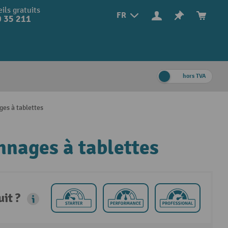
ils gratuits
FR
 35 211
hors TVA
es à tablettes
nnages à tablettes
it ?