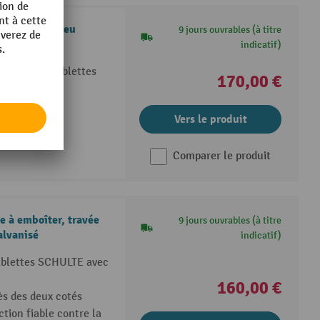
uxiliaire, bleu
9 jours ouvrables (à titre
indicatif)
ettes avec tablettes
170,00 €
 base
seul côté
Vers le produit
ermolaqué
Comparer le produit
 à emboîter, travée
9 jours ouvrables (à titre
alvanisé
indicatif)
tablettes SCHULTE avec
160,00 €
ès des deux cotés
tion fiable contre la