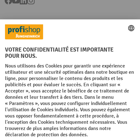
Facebook
YouTube
LinkedIn
Instagram
Langues
FR
NL
Conditions générales
Mentions légales
Protection des Données
Politique de cookies
All prices excl. VAT plus
shipping costs
and possible delivery charges,
if not stated otherwise.
¹ La remise est valable jusqu'à épuisement des stocks. La remise ne
s'applique pas aux prix spéciaux. Il n'est pas possible de le combiner
avec d'autres réductions en pourcentage ou bons de réduction. | ² La
réduction sera accordée une seule fois lors de la première inscription
à la newsletter. Le code de réduction est valable pendant 10 jours et
peut être utilisé pour un achat en ligne d'une valeur de commande