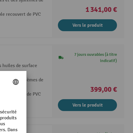
es et des systèmes de
1 341,00 €
ble recouvert de PVC
Vers le produit
7 jours ouvrables (à titre
indicatif)
s huiles de surface
es et des systèmes de
399,00 €
ble recouvert de PVC
Vers le produit