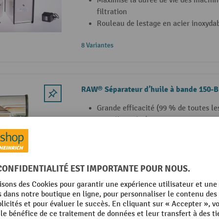
Maximise la durée de vie des machin
filtration
Rouleau de lestage en acier inoxyda
8 Variantes
RAW® Séparateur d’huile à bande 150-B
Grande efficacité (99 % de toutes le
sont éliminées)
Maximise la durée de vie des machin
filtration
Rouleau de lestage en acier inoxyda
18 Variantes