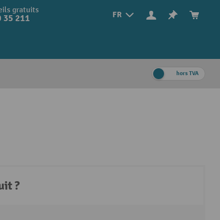
ils gratuits
FR
 35 211
hors TVA
it ?