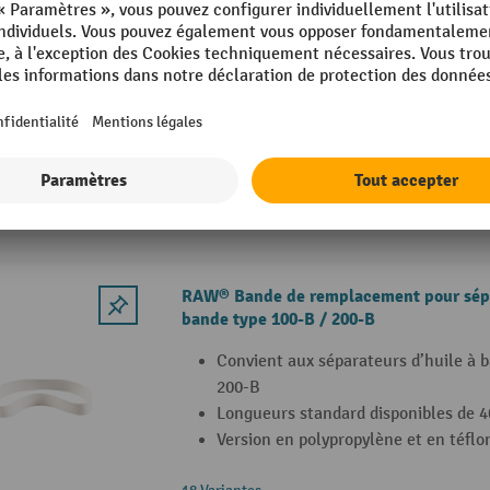
RAW® Vanne de mélange type 60 pour é
Facilite le mélange d’émulsions et 
Volume de livraison : Vanne de mélan
(en 2 parties), tuyau de raccordement
(3 pièces)
RAW® Bande de remplacement pour sépa
bande type 100-B / 200-B
Convient aux séparateurs d’huile à 
200-B
Longueurs standard disponibles de
Version en polypropylène et en téflo