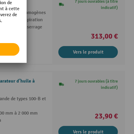
mulsions
7 jours ouvrables (à titre
indicatif)
de solutions homogènes
ge, tube d’aspiration
, colliers de serrage
313,00 €
Vers le produit
rateur d’huile à
7 jours ouvrables (à titre
indicatif)
bande de types 100-B et
 400 mm à 2 000 mm
23,90 €
n
Vers le produit