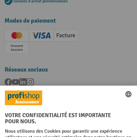
Conseils d'achat personnalisés
Modes de paiement
Creditcard (Master)
Creditcard (Visa)
Facture
Paiement anticipé
Réseaux sociaux
Facebook
YouTube
LinkedIn
Instagram
Langues
FR
NL