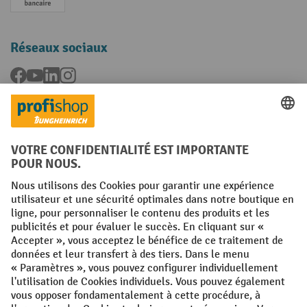
Paiement anticipé
Réseaux sociaux
Facebook
YouTube
LinkedIn
Instagram
Langues
FR
NL
Conditions générales
Mentions légales
Protection des Données
Politique de cookies
All prices excl. VAT plus
shipping costs
and possible delivery charges,
if not stated otherwise.