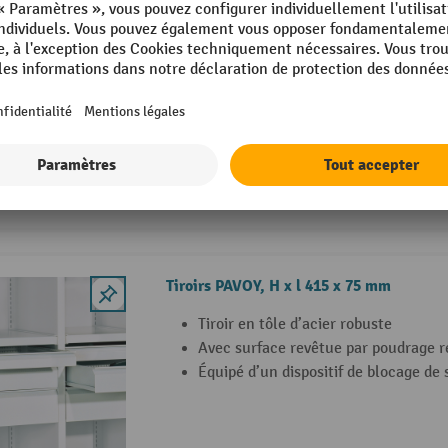
Tiroirs PAVOY, H x l 925 x 175 mm
Tiroir en tôle d’acier robuste
Avec surface revêtue par poudrage r
Équipé d’un dispositif de blocage de 
5 Variantes
Tiroirs PAVOY, H x l 415 x 75 mm
Tiroir en tôle d’acier robuste
Avec surface revêtue par poudrage r
Équipé d’un dispositif de blocage de 