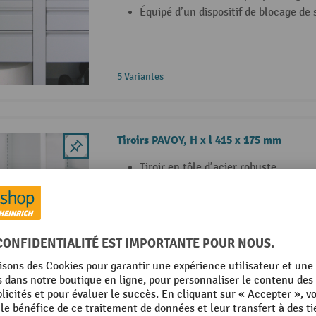
Équipé d’un dispositif de blocage de 
5 Variantes
Tiroirs PAVOY, H x l 415 x 175 mm
Tiroir en tôle d’acier robuste
Avec surface revêtue par poudrage r
Équipé d’un dispositif de blocage de 
5 Variantes