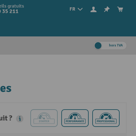
ils gratuits
FR
 35 211
hors TVA
des
it ?