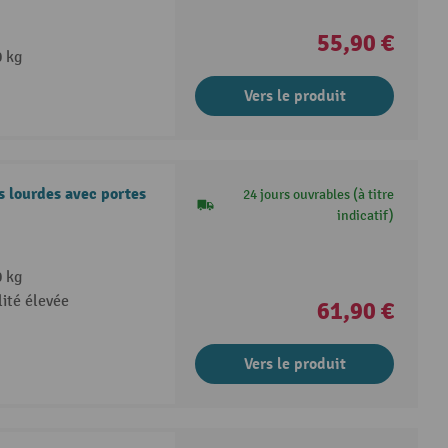
55,90 €
0 kg
Vers le produit
s lourdes avec portes
24 jours ouvrables (à titre
indicatif)
0 kg
lité élevée
61,90 €
Vers le produit