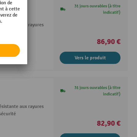
31 jours ouvrables (à titre
indicatif)
ésistante aux rayures
sécurité
86,90 €
Vers le produit
31 jours ouvrables (à titre
indicatif)
ésistante aux rayures
sécurité
82,90 €