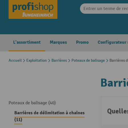
search
Skip to main navigation
L'assortiment
Marques
Promo
Configurateur
Accueil
Exploitation
Barrières
Poteaux de balisage
Barrières 
Barri
Poteaux de balisage (40)
Quelle
Barrières de délimitation à chaînes
(11)