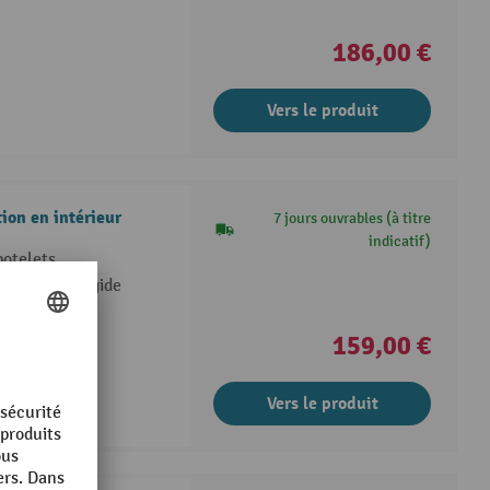
186,00 €
Vers le produit
tion en intérieur
7 jours ouvrables (à titre
indicatif)
potelets
aoutchouc rigide
159,00 €
Vers le produit