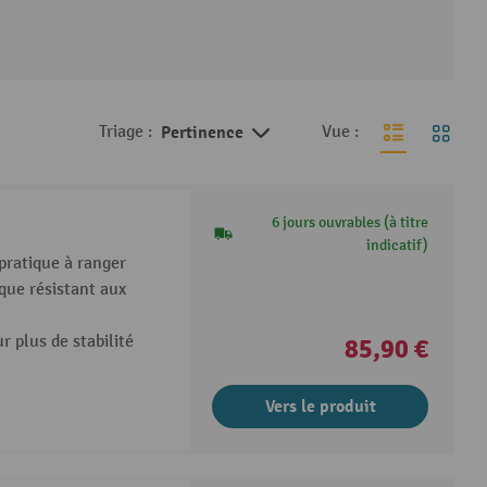
Triage :
Pertinence
Vue :
6 jours ouvrables (à titre
indicatif)
 pratique à ranger
ique résistant aux
r plus de stabilité
85,90 €
Vers le produit