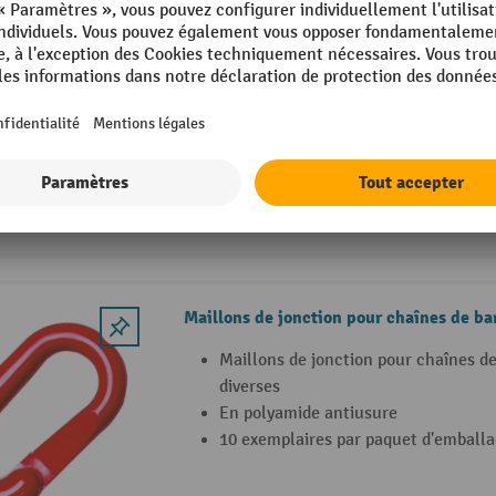
MORAVIA Kit de potelets à chaîne GUA
4 potelets à chaîne plus chaîne de 1
Avec bases de montant repliables re
chacune)
Prêts à l'emploi rapidement – stocka
encombrant
2 Variantes
Maillons de jonction pour chaînes de ba
Maillons de jonction pour chaînes de
diverses
En polyamide antiusure
10 exemplaires par paquet d'emball