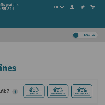
ils gratuits
FR
 35 211
hors TVA
înes
it ?