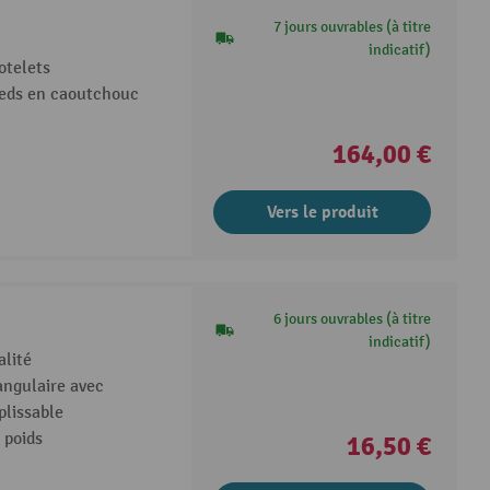
7 jours ouvrables (à titre
indicatif)
otelets
pieds en caoutchouc
164,00 €
Vers le produit
6 jours ouvrables (à titre
indicatif)
alité
angulaire avec
plissable
e poids
16,50 €