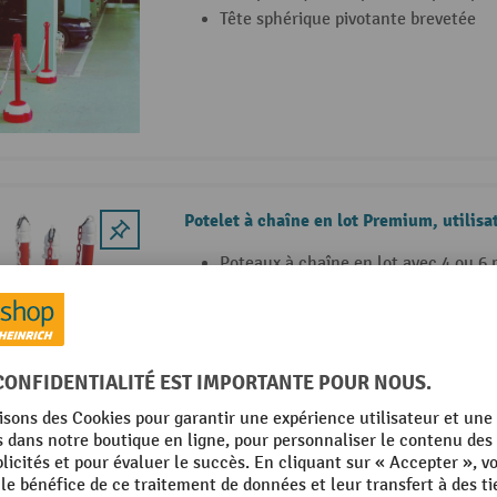
Tête sphérique pivotante brevetée
Potelet à chaîne en lot Premium, utilisa
Poteaux à chaîne en lot avec 4 ou 6 
Potelets en polypropylène, pied en c
Avec bandes réfléchissantes
2 Variantes