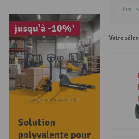
Prix
jusqu'à -10%¹
Votre sélec
Solution
polyvalente pour