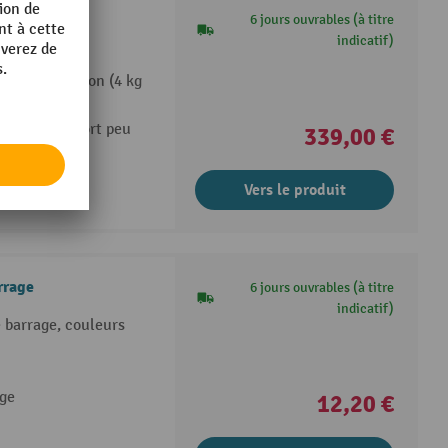
RDA-Flex
6 jours ouvrables (à titre
indicatif)
0 m
mplies de béton (4 kg
ge et transport peu
339,00 €
Vers le produit
rrage
6 jours ouvrables (à titre
indicatif)
 barrage, couleurs
age
12,20 €