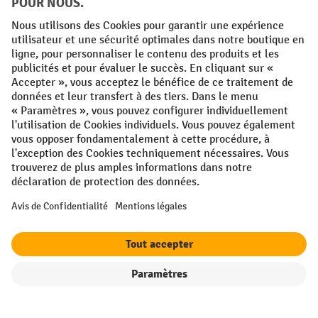
Conditions générales
Mentions légales
Protection des Données
Politique de cookies
All prices excl. VAT plus
shipping costs
and possible delivery charges,
if not stated otherwise.
¹ La remise est valable jusqu'à épuisement des stocks. La remise ne
s'applique pas aux prix spéciaux. Il n'est pas possible de le combiner
avec d'autres réductions en pourcentage ou bons de réduction. | ² La
réduction sera accordée une seule fois lors de la première inscription
à la newsletter. Le code de réduction est valable pendant 10 jours et
peut être utilisé pour un achat en ligne d'une valeur de commande
nette minimale de 250,00 €. La réduction varie selon la catégorie de
produits et peut atteindre un maximum de 10 %. Les transpalettes
électriques, les gerbeurs électriques, les chariots élévateurs
Filtre
Triage
électriques et les outils sont exclus de cette promotion. La
combinaison avec d'autres réductions et de promotions en cours n'est
pas possible.