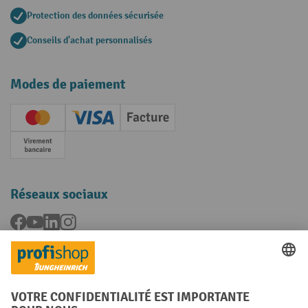
Protection des données sécurisée
Conseils d'achat personnalisés
Modes de paiement
Creditcard (Master)
Creditcard (Visa)
Facture
Paiement anticipé
Réseaux sociaux
Facebook
YouTube
LinkedIn
Instagram
Langues
FR
NL