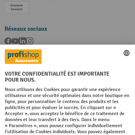
Paiement anticipé
Réseaux sociaux
Facebook
YouTube
LinkedIn
Instagram
Langues
FR
NL
Conditions générales
Mentions légales
Protection des Données
Politique de cookies
All prices excl. VAT plus
shipping costs
and possible delivery charges,
if not stated otherwise.