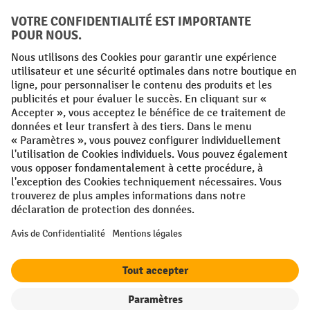
FR
NL
Conditions générales
Mentions légales
Protection des Données
Politique de cookies
All prices excl. VAT plus
shipping costs
and possible delivery charges,
if not stated otherwise.
¹ La remise est valable jusqu'à épuisement des stocks. La remise ne
s'applique pas aux prix spéciaux. Il n'est pas possible de le combiner
avec d'autres réductions en pourcentage ou bons de réduction. | ² La
réduction sera accordée une seule fois lors de la première inscription
à la newsletter. Le code de réduction est valable pendant 10 jours et
peut être utilisé pour un achat en ligne d'une valeur de commande
nette minimale de 250,00 €. La réduction varie selon la catégorie de
produits et peut atteindre un maximum de 10 %. Les transpalettes
électriques, les gerbeurs électriques, les chariots élévateurs
Filtre
Triage
électriques et les outils sont exclus de cette promotion. La