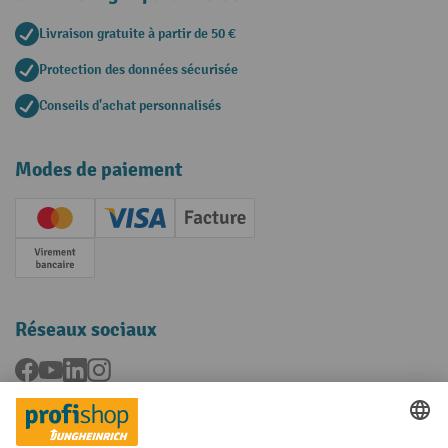
Livraison gratuite à partir de 50 €
Protection des données sécurisée
Conseils d'achat personnalisés
Modes de paiement
Creditcard (Master)
Creditcard (Visa)
Facture
Paiement anticipé
Réseaux sociaux
Facebook
YouTube
LinkedIn
Instagram
Langues