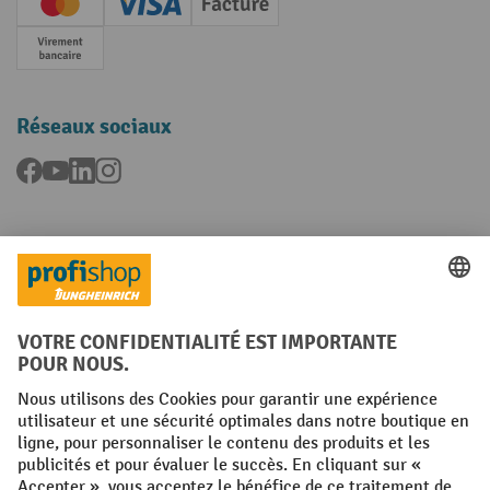
Creditcard (Master)
Creditcard (Visa)
Facture
Paiement anticipé
Réseaux sociaux
Facebook
YouTube
LinkedIn
Instagram
Langues
FR
NL
Conditions générales
Mentions légales
Protection des Données
Politique de cookies
All prices excl. VAT plus
shipping costs
and possible delivery charges,