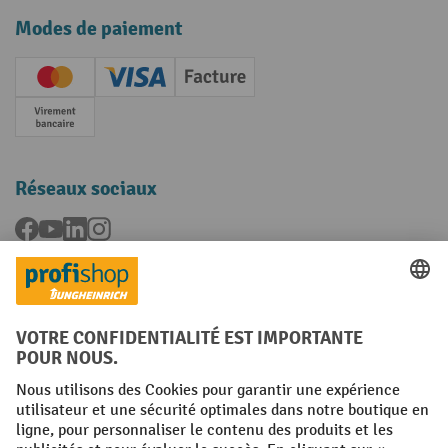
Modes de paiement
Creditcard (Master)
Creditcard (Visa)
Facture
Paiement anticipé
Réseaux sociaux
Facebook
YouTube
LinkedIn
Instagram
Langues
FR
NL
Conditions générales
Mentions légales