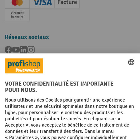
Creditcard (Master)
Creditcard (Visa)
Facture
Paiement anticipé
Réseaux sociaux
Facebook
YouTube
LinkedIn
Instagram
Langues
FR
NL
Conditions générales
Mentions légales
Protection des Données
Politique de cookies