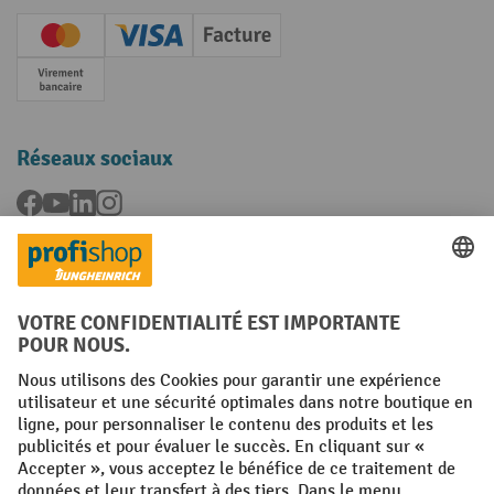
Creditcard (Master)
Creditcard (Visa)
Facture
Paiement anticipé
Réseaux sociaux
Facebook
YouTube
LinkedIn
Instagram
Langues
FR
NL
Conditions générales
Mentions légales
Protection des Données
Politique de cookies