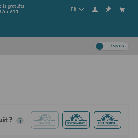
ils gratuits
FR
 35 211
hors TVA
it ?