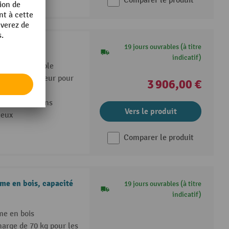
Comparer le produit
ouble
19 jours ouvrables (à titre
indicatif)
 broche double
rage en douceur pour
3 906,00 €
à-coups
e crantée sans
Vers le produit
ieux
Comparer le produit
e en bois, capacité
19 jours ouvrables (à titre
indicatif)
e en bois
arge de 70 kg pour les