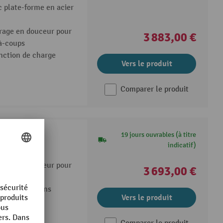
 plate-forme en acier
rage en douceur pour
3 883,00 €
à-coups
onction de charge
Vers le produit
Comparer le produit
19 jours ouvrables (à titre
indicatif)
c broche
rage en douceur pour
3 693,00 €
à-coups
e crantée sans
Vers le produit
ieux