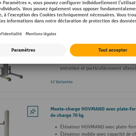
11 Variantes
Monte-charge HOVMAND avec broche d
Élévateur électrique HOVMAND avec
Fonction Arrêt en douceur et Démar
une élévation et une descente sans 
Mécanisme d’entraînement à courroi
entretien et particulièrement silenc
11 Variantes
Monte-charge HOVMAND avec plate-form
de charge 70 kg
Élévateur HOVMAND avec plate-form
Élévateur mobile avec capacité de ch