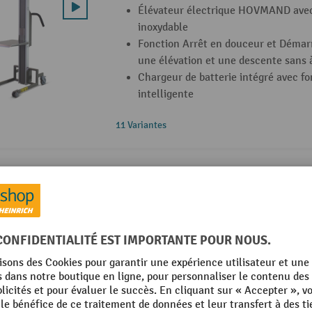
Élévateur électrique HOVMAND avec
inoxydable
Fonction Arrêt en douceur et Démar
une élévation et une descente sans 
Chargeur de batterie intégré avec f
intelligente
11 Variantes
Monte-charge HOVMAND avec broche
Élévateur électrique HOVMAND ave
Fonction Arrêt en douceur et Démar
une élévation et une descente sans 
Mécanisme d’entraînement à courroi
entretien et particulièrement silenc