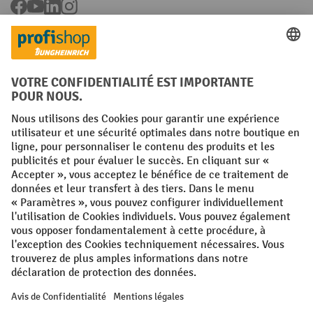
Facebook
YouTube
LinkedIn
Instagram
Langues
FR
NL
Conditions générales
Mentions légales
Protection des Données
Politique de cookies
All prices excl. VAT plus
shipping costs
and possible delivery charges,
if not stated otherwise.
¹ La remise est valable jusqu'à épuisement des stocks. La remise ne
s'applique pas aux prix spéciaux. Il n'est pas possible de le combiner
avec d'autres réductions en pourcentage ou bons de réduction. | ² La
réduction sera accordée une seule fois lors de la première inscription
à la newsletter. Le code de réduction est valable pendant 10 jours et