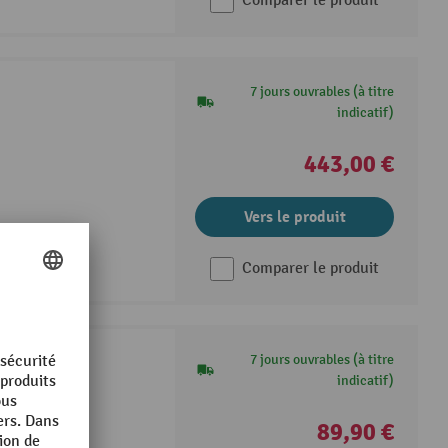
Comparer le produit
7 jours ouvrables (à titre
indicatif)
443,00 €
Vers le produit
Comparer le produit
7 jours ouvrables (à titre
indicatif)
logique car
89,90 €