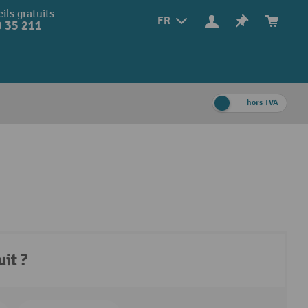
ils gratuits
FR
 35 211
hors TVA
it ?