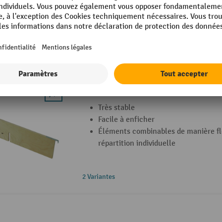
Grande capacité de charge
Séparateur pour rehausse en bois
Très stable
Facile à enficher
Éléments combinables de manière fl
répartition individuelle
2 Variantes