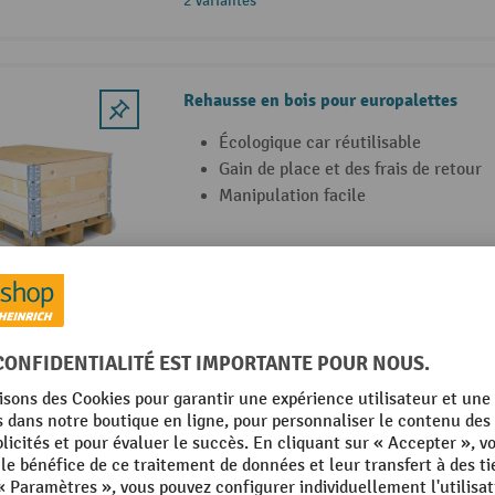
2 Variantes
Rehausse en bois pour europalettes
Écologique car réutilisable
Gain de place et des frais de retour
Manipulation facile
2 Variantes
Couvercle pour rehausse en bois
Particulièrement économique et éco
réutilisable
Facile à manipuler