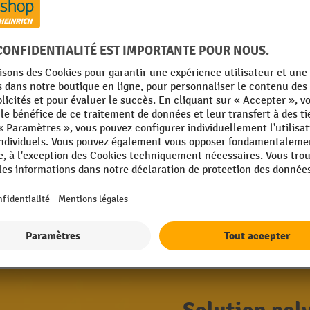
28 Variantes
Table élévatrice à ciseaux EdmoLift® sér
Table élévatrice hydraulique robuste
en acier de construction ST37
Haute résistance grâce au revêteme
Avec unité de commande électroniqu
and Play)
6 Variantes