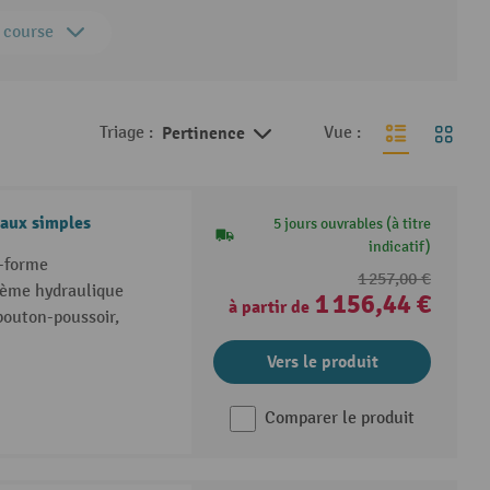
 course
Triage :
Pertinence
Vue :
eaux simples
5 jours ouvrables (à titre
indicatif)
e-forme
1 257,00 €
tème hydraulique
1 156,44 €
à partir de
outon-poussoir,
Vers le produit
Comparer le produit