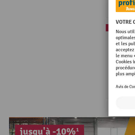
Promo
jusqu'à -10%¹