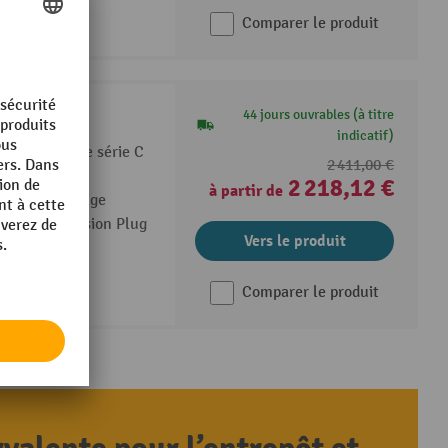
Comparer le produit
ie C
44 jours ouvrables (à titre
indicatif)
 EdmoLift® de série C
2 411,00 €
2 218,12 €
à partir de
nt par poudrage
e UC60 (version Plug
Vers le produit
Comparer le produit