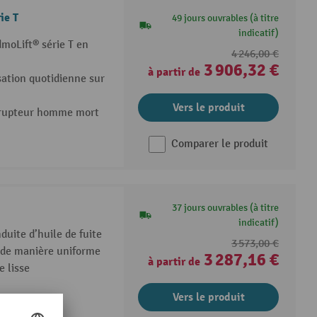
ie T
49 jours ouvrables (à titre
indicatif)
dmoLift® série T en
4 246,00 €
3 906,32 €
à partir de
sation quotidienne sur
Vers le produit
errupteur homme mort
Comparer le produit
37 jours ouvrables (à titre
indicatif)
duite d’huile de fuite
3 573,00 €
 de manière uniforme
3 287,16 €
à partir de
 lisse
Vers le produit