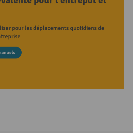
valente pour l’entrepôt et
iliser pour les déplacements quotidiens de
ntreprise
 manuels