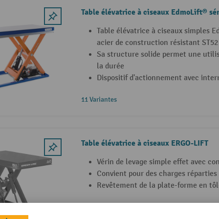
Table élévatrice à ciseaux EdmoLift® sér
Table élévatrice à ciseaux simples E
acier de construction résistant ST52
Sa structure solide permet une utili
la durée
Dispositif d'actionnement avec int
11 Variantes
Table élévatrice à ciseaux ERGO-LIFT
Vérin de levage simple effet avec con
Convient pour des charges réparties
Revêtement de la plate-forme en tôle