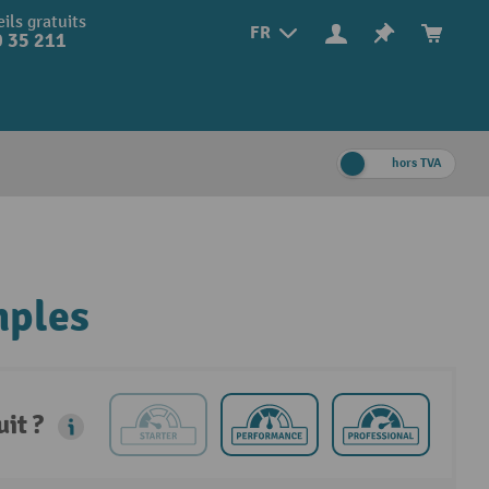
ils gratuits
FR
 35 211
hors TVA
mples
it ?