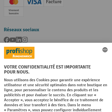
Creditcard (Master)
Creditcard (Visa)
Facture
Paiement anticipé
Réseaux sociaux
Facebook
YouTube
LinkedIn
Instagram
Langues
FR
NL
Conditions générales
Mentions légales
Protection des Données
Politique de cookies