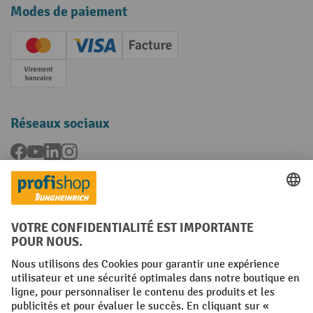
Modes de paiement
Creditcard (Master)
Creditcard (Visa)
Facture
Paiement anticipé
Réseaux sociaux
Facebook
YouTube
LinkedIn
Instagram
Langues
FR
NL
Conditions générales
Mentions légales