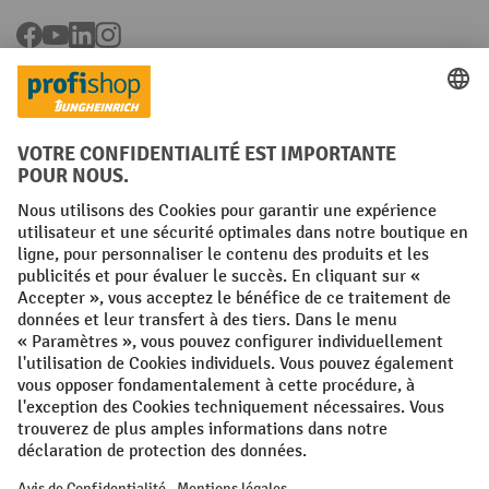
Facebook
YouTube
LinkedIn
Instagram
Langues
FR
NL
Conditions générales
Mentions légales
Protection des Données
Politique de cookies
All prices excl. VAT plus
shipping costs
and possible delivery charges,
if not stated otherwise.
¹ La remise est valable jusqu'à épuisement des stocks. La remise ne
s'applique pas aux prix spéciaux. Il n'est pas possible de le combiner
avec d'autres réductions en pourcentage ou bons de réduction. | ² La
réduction sera accordée une seule fois lors de la première inscription