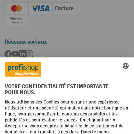
Creditcard (Master)
Creditcard (Visa)
Facture
Paiement anticipé
Réseaux sociaux
Facebook
YouTube
LinkedIn
Instagram
Langues
FR
NL
Conditions générales
Mentions légales
Protection des Données
Politique de cookies