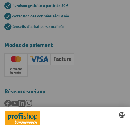
Livraison gratuite à partir de 50 €
Protection des données sécurisée
Conseils d'achat personnalisés
Modes de paiement
Creditcard (Master)
Creditcard (Visa)
Facture
Paiement anticipé
Réseaux sociaux
Facebook
YouTube
LinkedIn
Instagram
Langues