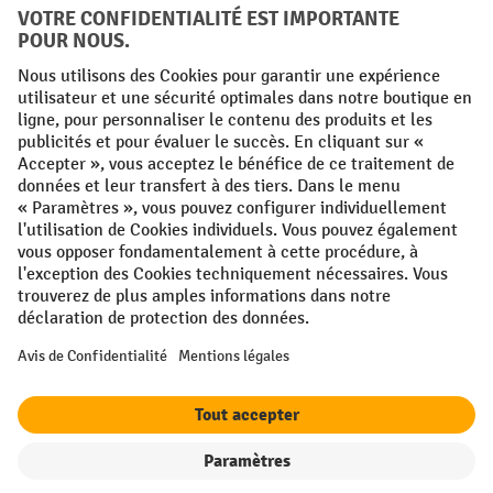
FR
NL
Conditions générales
Mentions légales
Protection des Données
Politique de cookies
All prices excl. VAT plus
shipping costs
and possible delivery charges,
if not stated otherwise.
¹ La remise est valable jusqu'à épuisement des stocks. La remise ne
s'applique pas aux prix spéciaux. Il n'est pas possible de le combiner
avec d'autres réductions en pourcentage ou bons de réduction. | ² La
réduction sera accordée une seule fois lors de la première inscription
à la newsletter. Le code de réduction est valable pendant 10 jours et
peut être utilisé pour un achat en ligne d'une valeur de commande
nette minimale de 250,00 €. La réduction varie selon la catégorie de
produits et peut atteindre un maximum de 10 %. Les transpalettes
électriques, les gerbeurs électriques, les chariots élévateurs
Filtre
Triage
électriques et les outils sont exclus de cette promotion. La