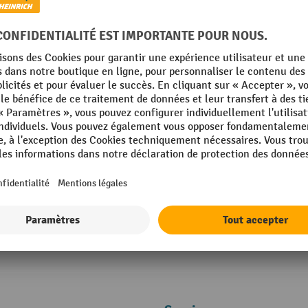
fetra® Diable porte-colis, avec bavette 
Cadre en tube d’acier soudé revêtu 
Capacité de charge jusqu’à 300 kg
2 roues avec pneumatiques gonflabl
(PU) ou en caoutchouc plein
4 Variantes