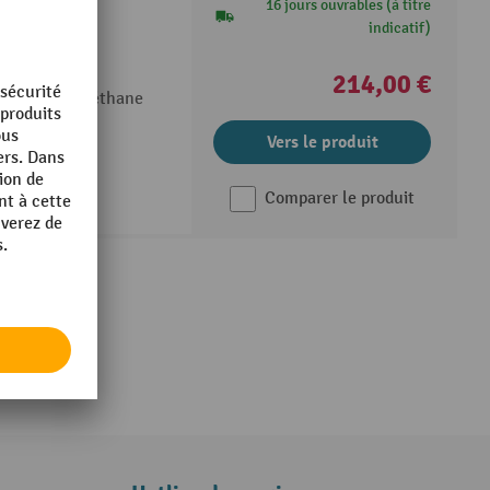
pliante
16 jours ouvrables (à titre
indicatif)
par poudrage
214,00 €
es, en polyuréthane
Vers le produit
Comparer le produit