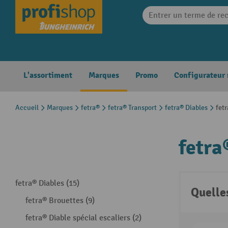
search
Skip to main navigation
L'assortiment
Marques
Promo
Configurateur
Accueil
Marques
fetra®
fetra® Transport
fetra® Diables
fetr
fetra
fetra® Diables (15)
Quelle
fetra® Brouettes (9)
fetra® Diable spécial escaliers (2)