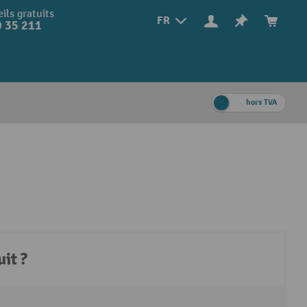
ils gratuits
FR
 35 211
hors TVA
it ?