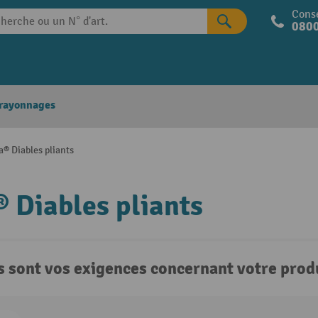
Conse
0800
 rayonnages
a® Diables pliants
® Diables pliants
s sont vos exigences concernant votre produ