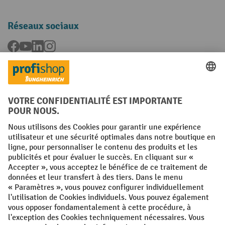
Réseaux sociaux
Facebook
YouTube
LinkedIn
Instagram
Langues
FR
NL
Conditions générales
Mentions légales
Protection des Données
Politique de cookies
All prices excl. VAT plus
shipping costs
and possible delivery charges,
if not stated otherwise.
¹ La remise est valable jusqu'à épuisement des stocks. La remise ne