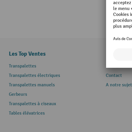
Les Top Ventes
Informati
Transpalettes
Service & aid
Transpalettes électriques
Contact
Transpalettes manuels
A notre sujet
Gerbeurs
Transpalettes à ciseaux
Tables élévatrices