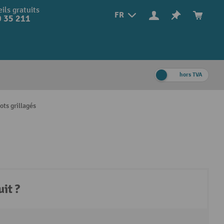
ils gratuits
FR
 35 211
hors TVA
s grillagés
it ?