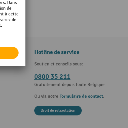
Hotline de service
Soutien et conseils sous:
0800 35 211
Gratuitement depuis toute Belgique
Formulaire de contact
Ou via notre
.
Droit de retractation