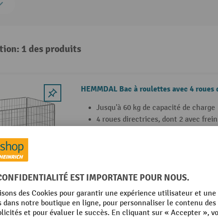
tion: 1 des produits
HEMMDAL Bac à roulettes avec 4 roues d
Jusqu'à 60 kg de capacité de charge
4 roues directrices, dont 2 avec frein
Poids propre : 11 kg