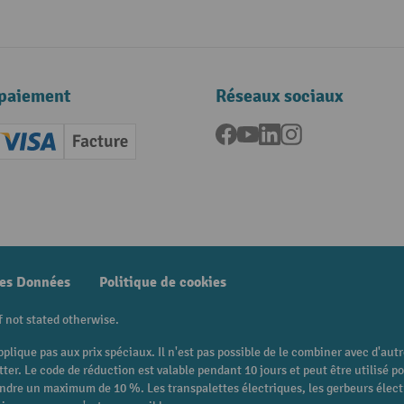
paiement
Réseaux sociaux
Facebook
YouTube
LinkedIn
Instagram
ard (Master)
Creditcard (Visa)
Facture
nt anticipé
des Données
Politique de cookies
f not stated otherwise.
pplique pas aux prix spéciaux. Il n'est pas possible de le combiner avec d'au
etter. Le code de réduction est valable pendant 10 jours et peut être utilis
eindre un maximum de 10 %. Les transpalettes électriques, les gerbeurs électri