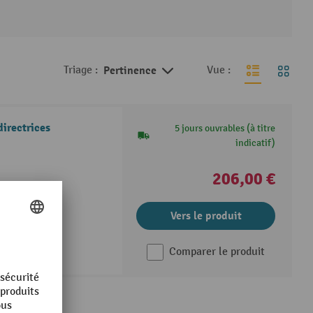
Triage :
Pertinence
Vue :
irectrices
5 jours ouvrables (à titre
indicatif)
206,00 €
Vers le produit
Comparer le produit