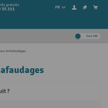
ils gratuits
FR
 35 211
hors TVA
our échafaudages
hafaudages
it ?