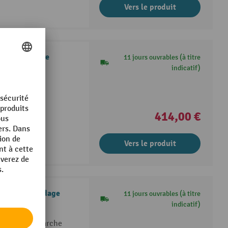
Vers le produit
dage antigivre
11 jours ouvrables (à titre
indicatif)
ertical
ent stable
 mous
414,00 €
Vers le produit
me d’échafaudage
11 jours ouvrables (à titre
indicatif)
 surface de marche