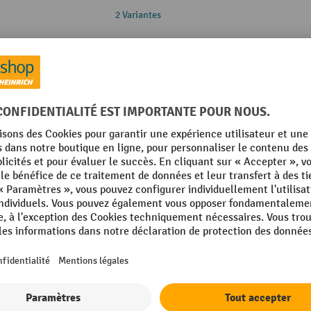
2 Variantes
Plaque en acier pour système d’échafau
STABILO KRAUSE®
Support pour escalier et rayonnage v
Travailler sur une surface parfaitem
Empêche de s’enfoncer sur les sols
Kit d’extension de rambarde pour systè
antigivre STABILO KRAUSE®
Pour une utilisation complète de la