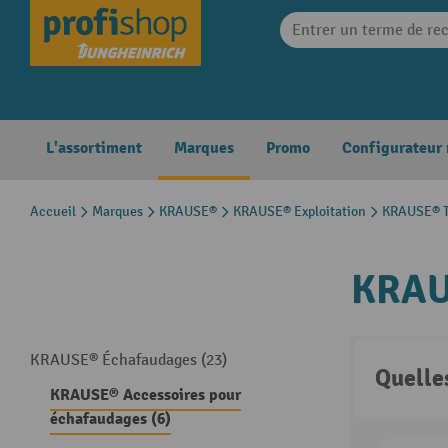
search
Skip to main navigation
L'assortiment
Marques
Promo
Configurateur
Accueil
Marques
KRAUSE®
KRAUSE® Exploitation
KRAUSE® T
KRAU
KRAUSE® Échafaudages (23)
Quelle
KRAUSE® Accessoires pour
échafaudages (6)