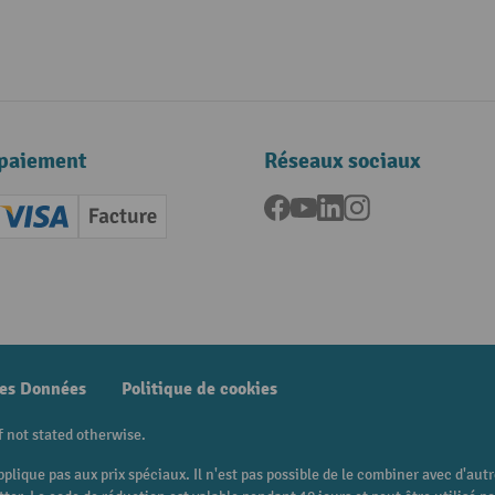
paiement
Réseaux sociaux
Facebook
YouTube
LinkedIn
Instagram
ard (Master)
Creditcard (Visa)
Facture
nt anticipé
des Données
Politique de cookies
f not stated otherwise.
pplique pas aux prix spéciaux. Il n'est pas possible de le combiner avec d'au