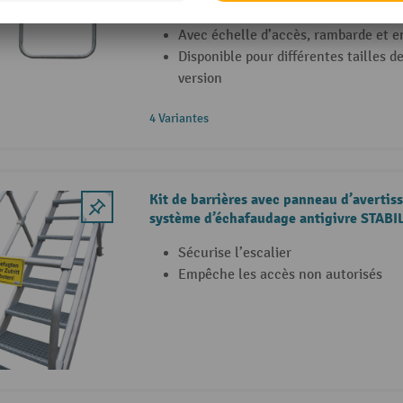
inférieure
Avec échelle d’accès, rambarde et e
Disponible pour différentes tailles d
version
4 Variantes
Kit de barrières avec panneau d’avertis
système d’échafaudage antigivre STAB
Sécurise l’escalier
Empêche les accès non autorisés