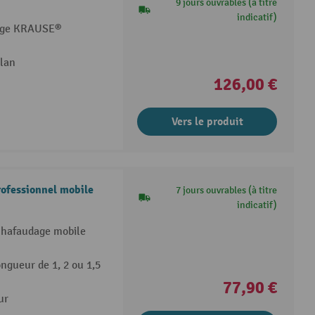
9 jours ouvrables (à titre
indicatif)
dage KRAUSE®
plan
126,00 €
Vers le produit
rofessionnel mobile
7 jours ouvrables (à titre
indicatif)
échafaudage mobile
ongueur de 1, 2 ou 1,5
77,90 €
ur