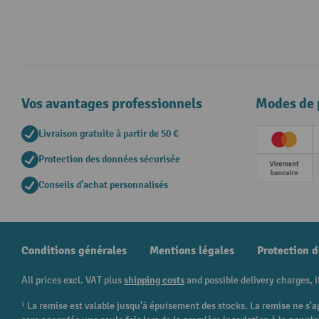
Vos avantages professionnels
Modes de 
Livraison gratuite à partir de 50 €
Creditc
Protection des données sécurisée
Paieme
Conseils d'achat personnalisés
Conditions générales
Mentions légales
Protection 
All prices excl. VAT plus
shipping costs
and possible delivery charges, i
¹ La remise est valable jusqu'à épuisement des stocks. La remise ne s'a