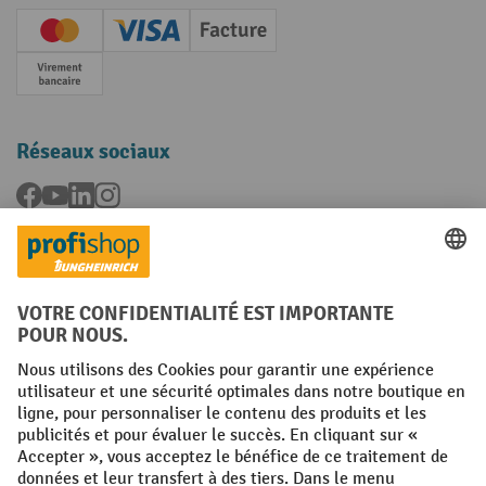
Creditcard (Master)
Creditcard (Visa)
Facture
Paiement anticipé
Réseaux sociaux
Facebook
YouTube
LinkedIn
Instagram
Langues
FR
NL
Conditions générales
Mentions légales
Protection des Données
Politique de cookies