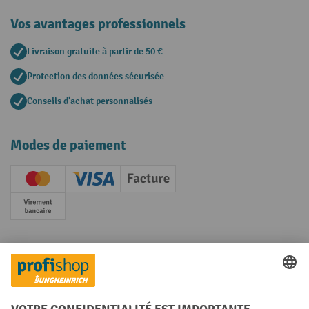
Vos avantages professionnels
Livraison gratuite à partir de 50 €
Protection des données sécurisée
Conseils d'achat personnalisés
Modes de paiement
Creditcard (Master)
Creditcard (Visa)
Facture
Paiement anticipé
Réseaux sociaux
Facebook
YouTube
LinkedIn
Instagram