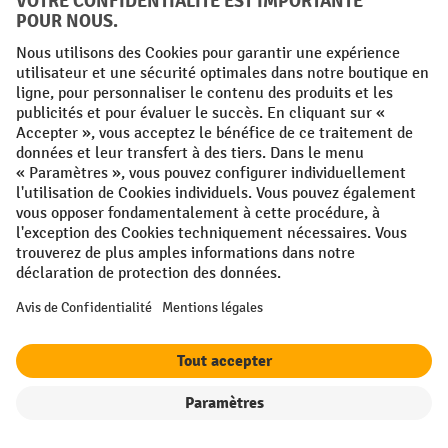
Langues
FR
NL
Conditions générales
Mentions légales
Protection des Données
Politique de cookies
All prices excl. VAT plus
shipping costs
and possible delivery charges,
if not stated otherwise.
¹ La remise est valable jusqu'à épuisement des stocks. La remise ne
s'applique pas aux prix spéciaux. Il n'est pas possible de le combiner
avec d'autres réductions en pourcentage ou bons de réduction. | ² La
réduction sera accordée une seule fois lors de la première inscription
à la newsletter. Le code de réduction est valable pendant 10 jours et
peut être utilisé pour un achat en ligne d'une valeur de commande
Filtre
Triage
nette minimale de 250,00 €. La réduction varie selon la catégorie de