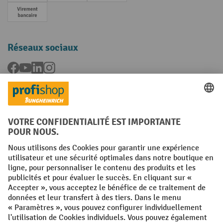
Paiement anticipé
Réseaux sociaux
Facebook
YouTube
LinkedIn
Instagram
Langues
FR
NL
Conditions générales
Mentions légales
Protection des Données
Politique de cookies
All prices excl. VAT plus
shipping costs
and possible delivery charges,
if not stated otherwise.