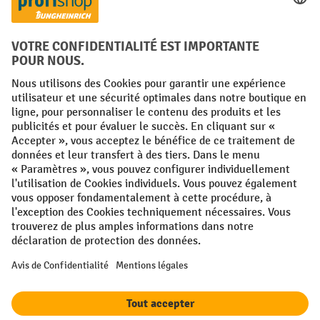
Langues
FR
NL
Conditions générales
Mentions légales
Protection des Données
Politique de cookies
All prices excl. VAT plus
shipping costs
and possible delivery charges,
if not stated otherwise.
¹ La remise est valable jusqu'à épuisement des stocks. La remise ne
s'applique pas aux prix spéciaux. Il n'est pas possible de le combiner
avec d'autres réductions en pourcentage ou bons de réduction. | ² La
réduction sera accordée une seule fois lors de la première inscription
à la newsletter. Le code de réduction est valable pendant 10 jours et
peut être utilisé pour un achat en ligne d'une valeur de commande
nette minimale de 250,00 €. La réduction varie selon la catégorie de
produits et peut atteindre un maximum de 10 %. Les transpalettes