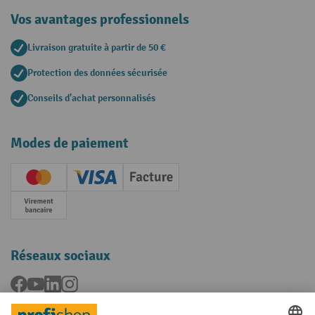
Vos avantages professionnels
Livraison gratuite à partir de 50 €
Protection des données sécurisée
Conseils d'achat personnalisés
Modes de paiement
Creditcard (Master)
Creditcard (Visa)
Facture
Paiement anticipé
Réseaux sociaux
Facebook
YouTube
LinkedIn
Instagram