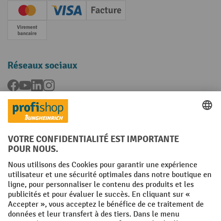
Creditcard (Master)
Creditcard (Visa)
Facture
Paiement anticipé
Réseaux sociaux
Facebook
YouTube
LinkedIn
Instagram
Langues
FR
NL
Conditions générales
Mentions légales
Protection des Données
Politique de cookies