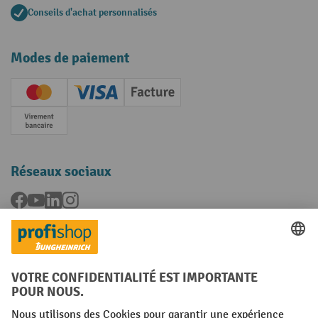
Conseils d'achat personnalisés
Modes de paiement
Creditcard (Master)
Creditcard (Visa)
Facture
Paiement anticipé
Réseaux sociaux
Facebook
YouTube
LinkedIn
Instagram
Langues
FR
NL