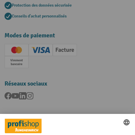
Protection des données sécurisée
Conseils d'achat personnalisés
Modes de paiement
Creditcard (Master)
Creditcard (Visa)
Facture
Paiement anticipé
Réseaux sociaux
Facebook
YouTube
LinkedIn
Instagram
Langues
FR
NL