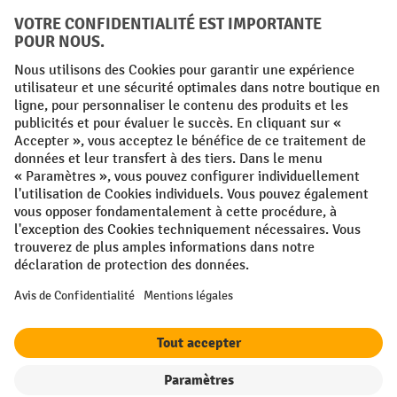
Conditions générales
Mentions légales
Protection des Données
Politique de cookies
All prices excl. VAT plus
shipping costs
and possible delivery charges,
if not stated otherwise.
¹ La remise est valable jusqu'à épuisement des stocks. La remise ne
s'applique pas aux prix spéciaux. Il n'est pas possible de le combiner
avec d'autres réductions en pourcentage ou bons de réduction. | ² La
réduction sera accordée une seule fois lors de la première inscription
à la newsletter. Le code de réduction est valable pendant 10 jours et
peut être utilisé pour un achat en ligne d'une valeur de commande
nette minimale de 250,00 €. La réduction varie selon la catégorie de
produits et peut atteindre un maximum de 10 %. Les transpalettes
électriques, les gerbeurs électriques, les chariots élévateurs
électriques et les outils sont exclus de cette promotion. La
combinaison avec d'autres réductions et de promotions en cours n'est
pas possible.