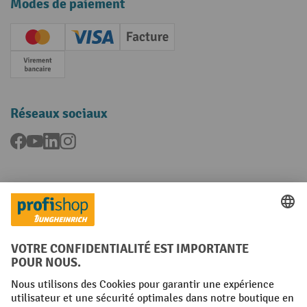
Modes de paiement
Creditcard (Master)
Creditcard (Visa)
Facture
Paiement anticipé
Réseaux sociaux
Facebook
YouTube
LinkedIn
Instagram
Langues
FR
NL
Conditions générales
Mentions légales