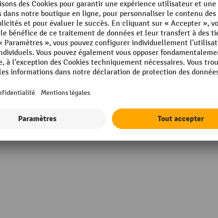
kg
Hauteur libre
mm
Matériau
mm
Parois, exécution
Poids propre
mm
Afficher tous les détails techniques