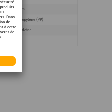
115 mm
Polypropylène (PP)
Paroi pleine
28 kg