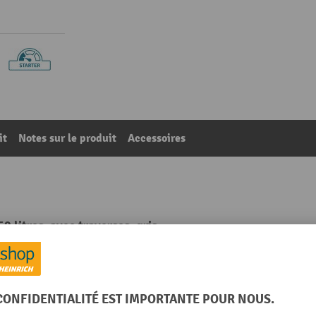
it
Notes sur le produit
Accessoires
 litres, avec traverses, gris
74
De la catégorie :
Bacs grand volume
Hauteur de prélèvement
Hauteur de remplissage