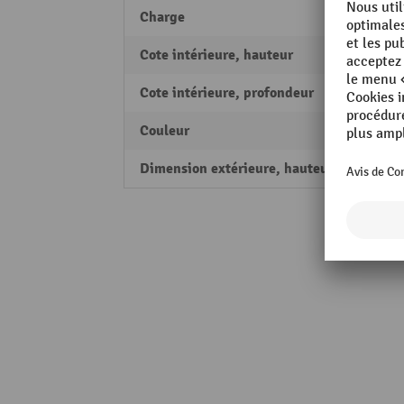
Charge
2000 
Cote intérieure, hauteur
690 
Cote intérieure, profondeur
725 
Couleur
gris
Dimension extérieure, hauteur
850 