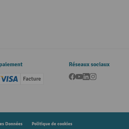
paiement
Réseaux sociaux
Facebook
YouTube
LinkedIn
Instagram
ard (Master)
Creditcard (Visa)
Facture
nt anticipé
des Données
Politique de cookies