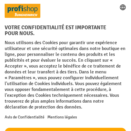
Langues
FR
NL
Conditions générales
Mentions légales
Protection des Données
Politique de cookies
All prices excl. VAT plus
shipping costs
and possible delivery charges,
if not stated otherwise.
¹ La remise est valable jusqu'à épuisement des stocks. La remise ne
s'applique pas aux prix spéciaux. Il n'est pas possible de le combiner
avec d'autres réductions en pourcentage ou bons de réduction. | ² La
réduction sera accordée une seule fois lors de la première inscription
à la newsletter. Le code de réduction est valable pendant 10 jours et
peut être utilisé pour un achat en ligne d'une valeur de commande
nette minimale de 250,00 €. La réduction varie selon la catégorie de
produits et peut atteindre un maximum de 10 %. Les transpalettes
électriques, les gerbeurs électriques, les chariots élévateurs