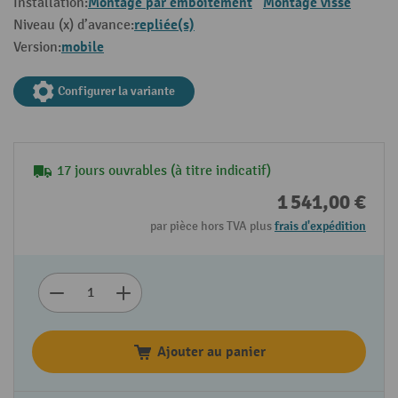
Montage par emboîtement
Montage vissé
Installation:
repliée(s)
Niveau (x) d’avance:
mobile
Version:
Configurer la variante
17 jours ouvrables (à titre indicatif)
1 541,00 €
par pièce hors TVA plus
frais d'expédition
Ajouter au panier