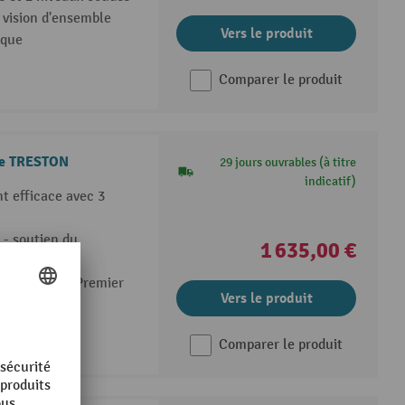
 vision d'ensemble
Vers le produit
ique
Comparer le produit
de TRESTON
29 jours ouvrables (à titre
indicatif)
t efficace avec 3
s - soutien du
1 635,00 €
 / First In - Premier
Vers le produit
Comparer le produit