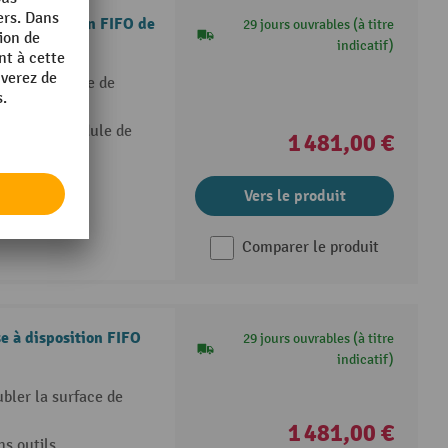
 à disposition FIFO de
29 jours ouvrables (à titre
indicatif)
ler la surface de
de ceux du module de
1 481,00 €
s - soutien du
Vers le produit
Comparer le produit
e à disposition FIFO
29 jours ouvrables (à titre
indicatif)
bler la surface de
1 481,00 €
ns outils