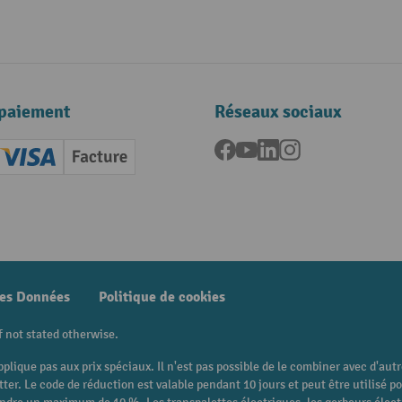
paiement
Réseaux sociaux
Facebook
YouTube
LinkedIn
Instagram
ard (Master)
Creditcard (Visa)
Facture
nt anticipé
des Données
Politique de cookies
f not stated otherwise.
pplique pas aux prix spéciaux. Il n'est pas possible de le combiner avec d'au
etter. Le code de réduction est valable pendant 10 jours et peut être utilis