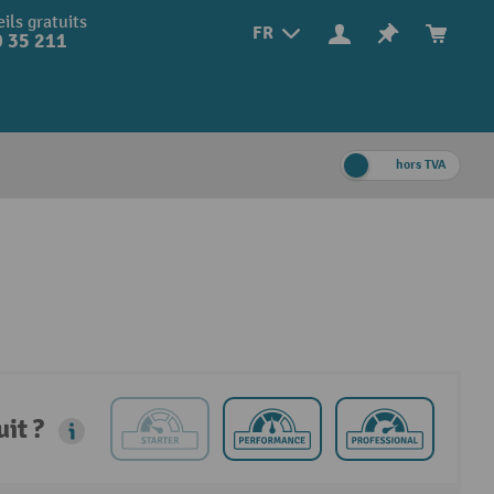
ils gratuits
FR
 35 211
hors TVA
it ?