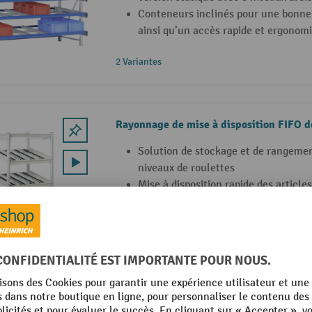
Conteneurs inclinés pour une bonne
ainsi qu’un accès rapide et ergonom
2 Variantes
Rayonnage de mise à disposition FIFO 
Solution de stockage et de rangemen
niveaux de roulettes
Mise à disposition rapide des article
processus LEAN
Flux de matières FIFO (Premier arrivé
sorti / First Out)
2 Variantes