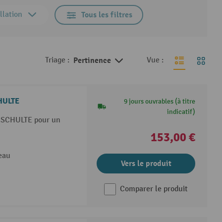
llation
Tous les filtres
Triage :
Pertinence
Vue :
CHULTE
9 jours ouvrables (à titre
indicatif)
s SCHULTE pour un
153,00 €
veau
Vers le produit
Comparer le produit