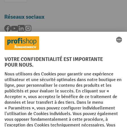
Réseaux sociaux
Facebook
YouTube
LinkedIn
Instagram
Langues
FR
NL
Conditions générales
Mentions légales
Protection des Données
Politique de cookies
All prices excl. VAT plus
shipping costs
and possible delivery charges,
if not stated otherwise.
¹ La remise est valable jusqu'à épuisement des stocks. La remise ne