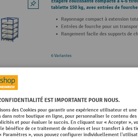
Étagère coulissante compacte à 4-6 tiroi
tablette 150 kg, avec entrées de fourche
Rayonnage compact à extension tota
Entrées de fourche pour un transport
Rangement facile des supports de c
6 Variantes
Étagère coulissante pour charges lourdes
capacité de charge 600 kg
Capacité de charge : 600 kg par tiroi
Nombre de tiroirs : de 3 à 5 selon le
Profondeur d’extraction : jusqu’à 10
6 Variantes