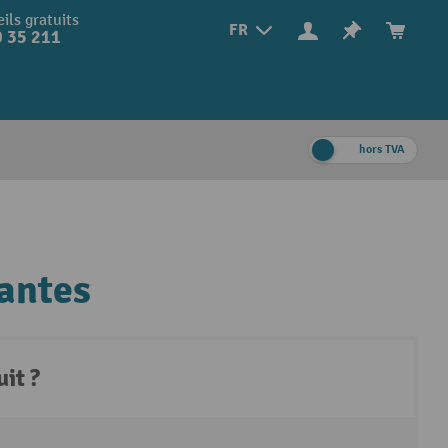
ils gratuits
FR
 35 211
hors TVA
santes
it ?