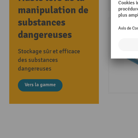
manipulation de
substances
dangereuses
Stockage sûr et efficace
des substances
dangereuses
Vers la gamme