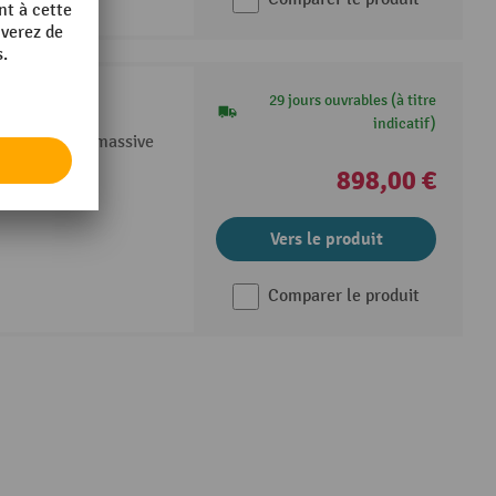
29 jours ouvrables (à titre
indicatif)
n robuste et massive
ge par cadre
898,00 €
Vers le produit
Comparer le produit