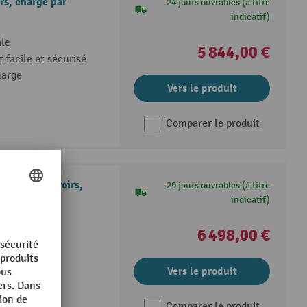
rs, charge par
24 jours ouvrables (à titre
indicatif)
le
5 844,00 €
 facile et sécurisé
harge
Vers le produit
Comparer le produit
 avec 3-5 tiroirs,
29 jours ouvrables (à titre
indicatif)
r
6 498,00 €
 modèle
0 %
Vers le produit
Comparer le produit