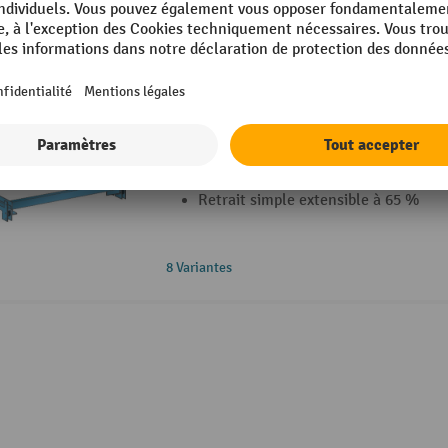
Cadre extractible LISTA
Très stables grâce à une constructio
Jusqu'à 1 000 kg de capacité de char
extensible
Retrait simple extensible à 65 %
8 Variantes