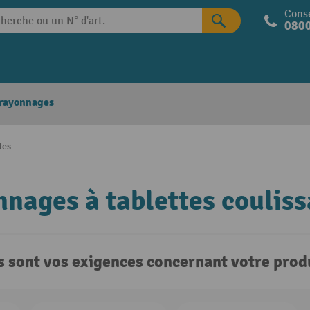
Conse
0800
 rayonnages
tes
nages à tablettes coulis
s sont vos exigences concernant votre produ