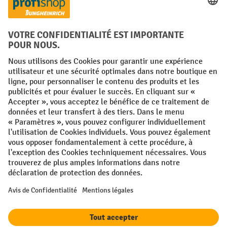
FR
NL
Conditions générales
Mentions légales
Protection des Données
Politique de cookies
All prices excl. VAT plus
shipping costs
and possible delivery charges,
if not stated otherwise.
¹ La remise est valable jusqu'à épuisement des stocks. La remise ne
s'applique pas aux prix spéciaux. Il n'est pas possible de le combiner
avec d'autres réductions en pourcentage ou bons de réduction. | ² La
réduction sera accordée une seule fois lors de la première inscription
à la newsletter. Le code de réduction est valable pendant 10 jours et
peut être utilisé pour un achat en ligne d'une valeur de commande
nette minimale de 250,00 €. La réduction varie selon la catégorie de
produits et peut atteindre un maximum de 10 %. Les transpalettes
électriques, les gerbeurs électriques, les chariots élévateurs
électriques et les outils sont exclus de cette promotion. La