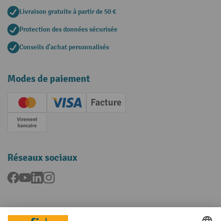
Livraison gratuite à partir de 50 €
Protection des données sécurisée
Conseils d'achat personnalisés
Modes de paiement
Creditcard (Master)
Creditcard (Visa)
Facture
Paiement anticipé
Réseaux sociaux
Facebook
YouTube
LinkedIn
Instagram
Langues