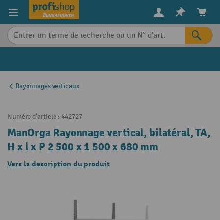
in content
Rayonnages verticaux
Numéro d'article :
442727
ManOrga Rayonnage vertical, bilatéral, TA,
H x l x P 2 500 x 1 500 x 680 mm
Vers la description du produit