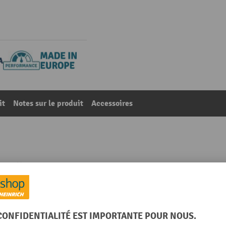
it
Notes sur le produit
Accessoires
TB, H x l x P 2 500 x 1 500 x 680 mm
38
De la catégorie :
Rayonnages verticaux
g
Marque