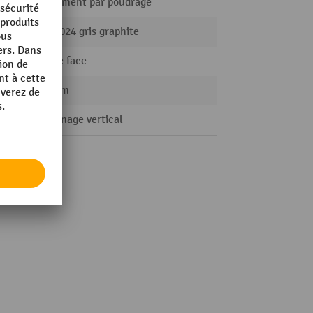
revêtement par poudrage
RAL 7024 gris graphite
double face
680 mm
Rayonnage vertical