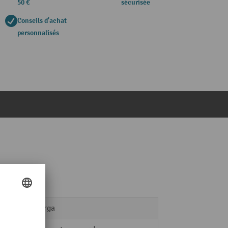
50 €
sécurisée
Conseils d'achat
personnalisés
ManOrga