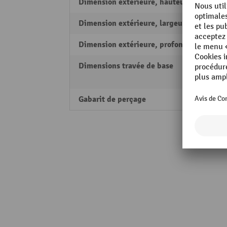
Dimension extérieure, hauteur
2500
Dimension extérieure, largeur
1600
Dimension extérieure, profondeur
1200
Dimensions travée de base
Large
profo
Gabarit de perçage
50 m