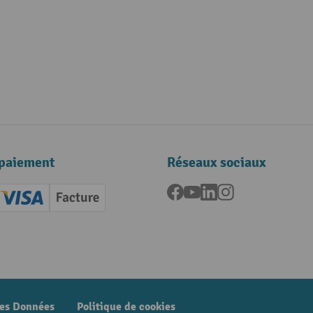
paiement
Réseaux sociaux
Facebook
YouTube
LinkedIn
Instagram
ard (Master)
Creditcard (Visa)
Facture
nt anticipé
des Données
Politique de cookies