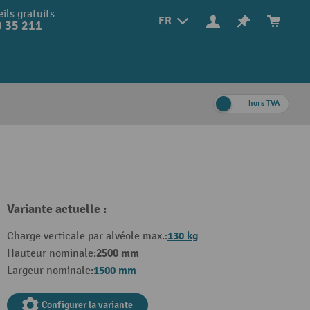
ils gratuits
FR
 35 211
hors TVA
Variante actuelle :
130 kg
Charge verticale par alvéole max.:
2500 mm
Hauteur nominale:
1500 mm
Largeur nominale:
Configurer la variante