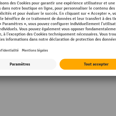
 mm
Montants, surface
 mm
Montants couleur RAL
 mm
Possibilités d'accès
ur nominale + 100 mm /
Profondeur nominale
ndeur nominale + 260 mm
Rayonnage, type
m
Afficher tous les détails techniques