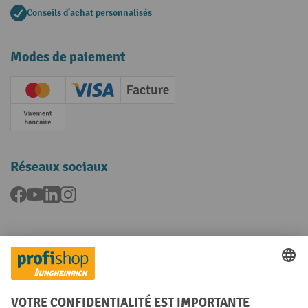
Conseils d'achat personnalisés
Modes de paiement
Creditcard (Master)
Creditcard (Visa)
Facture
Paiement anticipé
Réseaux sociaux
Facebook
YouTube
LinkedIn
Instagram
Langues
FR
NL