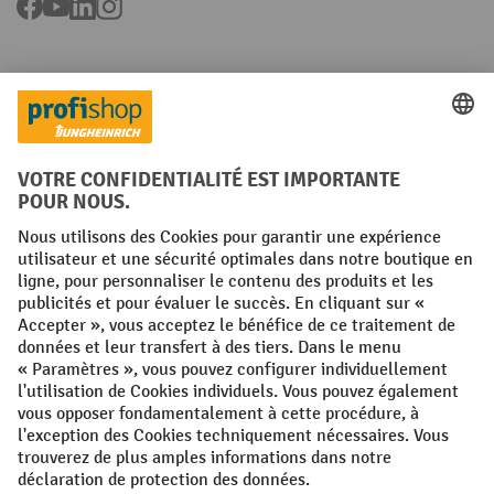
Facebook
YouTube
LinkedIn
Instagram
Langues
FR
NL
Conditions générales
Mentions légales
Protection des Données
Politique de cookies
All prices excl. VAT plus
shipping costs
and possible delivery charges,
if not stated otherwise.
¹ La remise est valable jusqu'à épuisement des stocks. La remise ne
s'applique pas aux prix spéciaux. Il n'est pas possible de le combiner
avec d'autres réductions en pourcentage ou bons de réduction. | ² La
réduction sera accordée une seule fois lors de la première inscription
à la newsletter. Le code de réduction est valable pendant 10 jours et