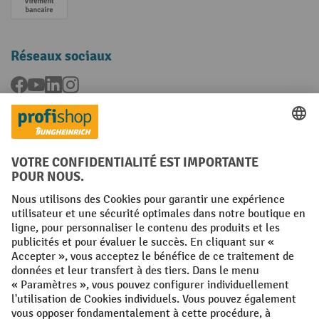
Paiement anticipé
Réseaux sociaux
Facebook
YouTube
LinkedIn
Instagram
Langues
FR
NL
Conditions générales
Mentions légales
Protection des Données
Politique de cookies
All prices excl. VAT plus
shipping costs
and possible delivery charges,
if not stated otherwise.