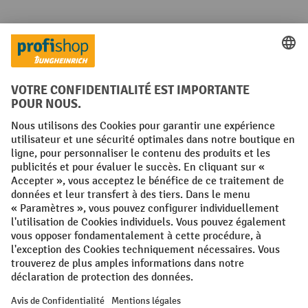
Langues
FR
NL
Conditions générales
Mentions légales
Protection des Données
Politique de cookies
All prices excl. VAT plus
shipping costs
and possible delivery charges,
if not stated otherwise.
¹ La remise est valable jusqu'à épuisement des stocks. La remise ne
s'applique pas aux prix spéciaux. Il n'est pas possible de le combiner
avec d'autres réductions en pourcentage ou bons de réduction. | ² La
réduction sera accordée une seule fois lors de la première inscription
à la newsletter. Le code de réduction est valable pendant 10 jours et
peut être utilisé pour un achat en ligne d'une valeur de commande
nette minimale de 250,00 €. La réduction varie selon la catégorie de