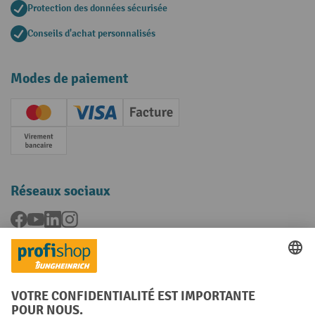
Protection des données sécurisée
Conseils d'achat personnalisés
Modes de paiement
Creditcard (Master)
Creditcard (Visa)
Facture
Paiement anticipé
Réseaux sociaux
Facebook
YouTube
LinkedIn
Instagram
Langues
FR
NL