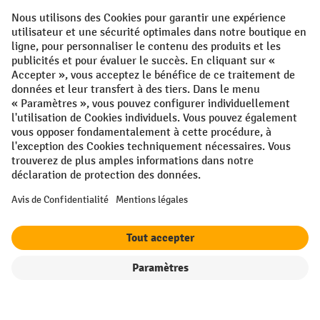
Conditions générales
Mentions légales
Protection des Données
Politique de cookies
All prices excl. VAT plus
shipping costs
and possible delivery charges,
if not stated otherwise.
¹ La remise est valable jusqu'à épuisement des stocks. La remise ne
s'applique pas aux prix spéciaux. Il n'est pas possible de le combiner
avec d'autres réductions en pourcentage ou bons de réduction. | ² La
réduction sera accordée une seule fois lors de la première inscription
à la newsletter. Le code de réduction est valable pendant 10 jours et
peut être utilisé pour un achat en ligne d'une valeur de commande
nette minimale de 250,00 €. La réduction varie selon la catégorie de
produits et peut atteindre un maximum de 10 %. Les transpalettes
électriques, les gerbeurs électriques, les chariots élévateurs
Filtre
Triage
électriques et les outils sont exclus de cette promotion. La
combinaison avec d'autres réductions et de promotions en cours n'est
pas possible.