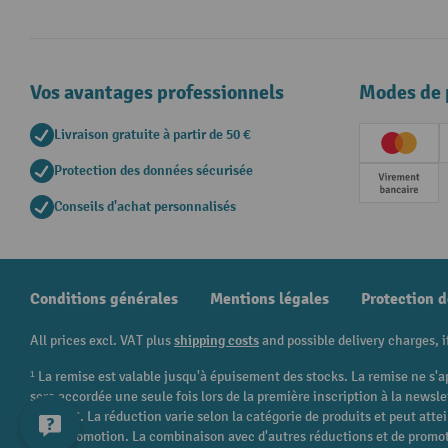
Vos avantages professionnels
Modes de 
Livraison gratuite à partir de 50 €
Creditc
Protection des données sécurisée
Paieme
Conseils d'achat personnalisés
Conditions générales
Mentions légales
Protection 
All prices excl. VAT plus
shipping costs
and possible delivery charges, i
¹ La remise est valable jusqu'à épuisement des stocks. La remise ne s'a
sera accordée une seule fois lors de la première inscription à la newsl
250,00 €. La réduction varie selon la catégorie de produits et peut att
cette promotion. La combinaison avec d'autres réductions et de promot