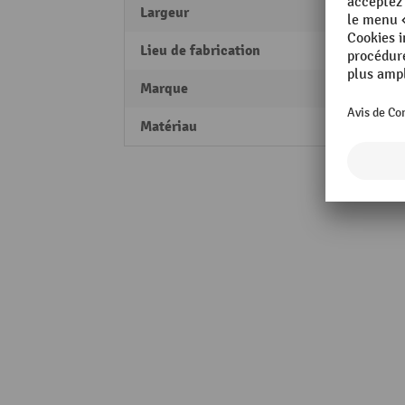
Largeur
120 
Lieu de fabrication
Made 
Marque
Kappe
Matériau
Acier