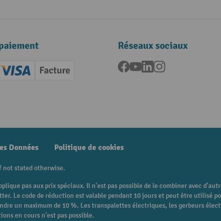
paiement
Réseaux sociaux
Facebook
YouTube
LinkedIn
Instagram
ard (Master)
Creditcard (Visa)
Facture
nt anticipé
des Données
Politique de cookies
f not stated otherwise.
pplique pas aux prix spéciaux. Il n'est pas possible de le combiner avec d'au
etter. Le code de réduction est valable pendant 10 jours et peut être utilis
eindre un maximum de 10 %. Les transpalettes électriques, les gerbeurs électri
ions en cours n'est pas possible.