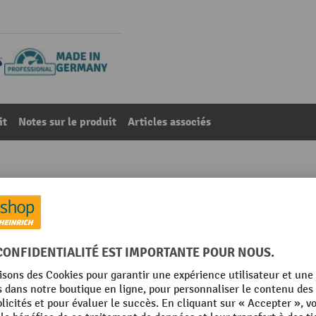
it
Notes sur le produit
Articles associés
Ø 16 mm
07
De la catégorie :
Support d'outils pour panneaux perforés
m
Profondeur
mm
Rubrique