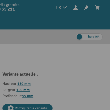
ils gratuits
FR
 35 211
hors TVA
Variante actuelle :
150 mm
Hauteur:
120 mm
Largeur:
55 mm
Profondeur:
Configurer la variante