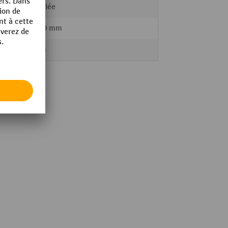
plastifiée
10 x 10 mm
28 mm