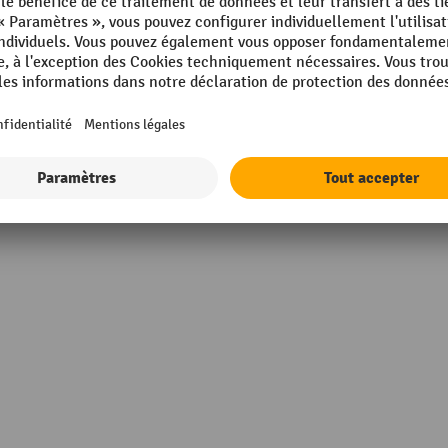
mm
Surface
in Germany
Taille du trou
s
Écart entre les trous