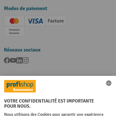
Modes de paiement
Creditcard (Master)
Creditcard (Visa)
Facture
Paiement anticipé
Réseaux sociaux
Facebook
YouTube
LinkedIn
Instagram
Langues
FR
NL
Conditions générales
Mentions légales