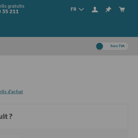
ils gratuits
FR
 35 211
hors TVA
ils d'achat
it ?