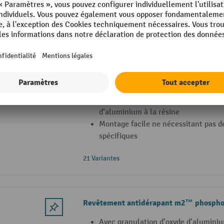
18 Variantes
Marquage de sécurité revêtement anti
Revêtement antidérapant m2™ pe
marquage de sécurité
Action antidérapante forte grâce à s
d’aluminium à la résine
Montage facile ne nécessitant pas 
spécifiques
21 Variantes
Revêtement antidérapant m2™ phospho
Avec granulation d’oxyde d’aluminiu