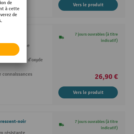
Vers le produit
dérapant m2™
7 jours ouvrables (à titre
indicatif)
rmanent comme
a granulation d’oxyde
de connaissances
26,90 €
Vers le produit
rescent-noir
7 jours ouvrables (à titre
indicatif)
m résistante