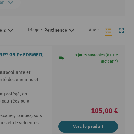
ion
de 2
Triage :
Pertinence
Vue :
NE® GRIP+ FORMFIT,
9 jours ouvrables (à titre
indicatif)
utocollante et
ité des chemins et
ur protégé, en
s gaufrées ou à
105,00 €
scalier, rampes, sols
nes et de véhicules
Vers le produit