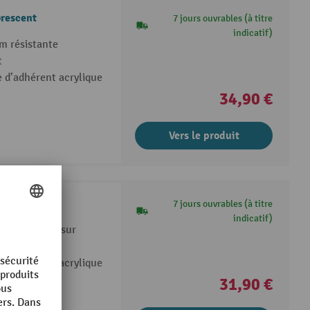
rescent
7 jours ouvrables (à titre
indicatif)
m résistante
t
 d’adhérent acrylique
34,90 €
Vers le produit
al
7 jours ouvrables (à titre
indicatif)
m résistante sur
 d’adhérent acrylique
31,90 €