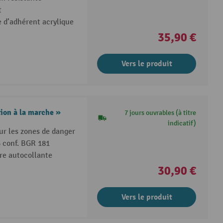
t
 d’adhérent acrylique
35,90 €
Vers le produit
on à la marche »
7 jours ouvrables (à titre
indicatif)
ur les zones de danger
 conf. BGR 181
ère autocollante
30,90 €
Vers le produit