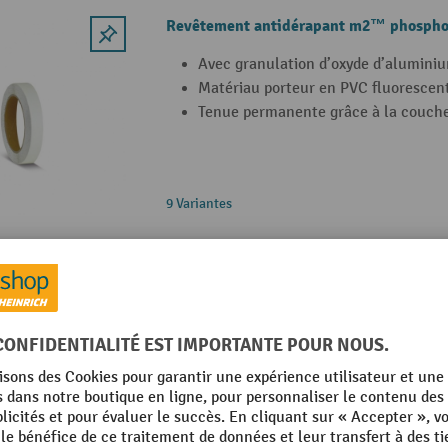
Revêtement antidérapant m2™ phospho
Avec granulation d’oxyde d’aluminiu
Matériau porteur en PVC fluorescen
Tenue permanente grâce à la couche
9 Variantes
Revêtement antidérapant m2™ Univers
Avec granulation d’oxyde d’aluminiu
matériau porteur en PVC
Tenue permanente grâce à la couche
Installation rapide, facile et propre